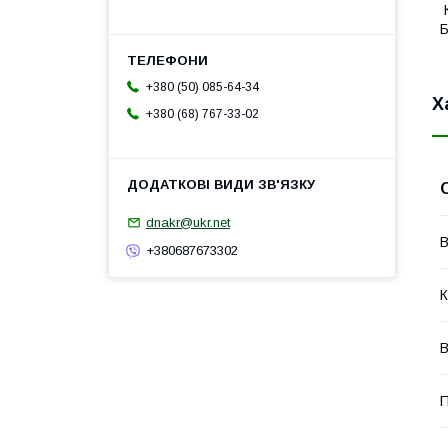
К
Б
+380 (50) 085-64-34
Х
+380 (68) 767-33-02
dnakr@ukr.net
В
+380687673302
К
В
П