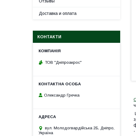
Отзывы
Доставка и оплата
КОНТАКТИ
ТОВ "Дніпроакрос"
Олександр Гречка
О
ч
Ц
з
ф
вул. Молодогвардійська 2Б, Дніпро,
-
Україна