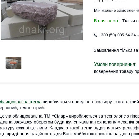
Мінімальне замовлення
В наявності
Тільки 
+380 (50) 085-64-34
Замовлення тільки з
повернення товару п
блицювальна цегла
виробляється наступного кольору: світло-сірий
ервоний, темно-сірий.
егла облицювальна ТМ «Сілар» виробляється за технологією гіпер
давна вважався оберегом будинку. Унікальна технологія механічно
актуру кожної цеглини. Кладка з такої цегли відрізняється рельє
 це придбання надійності для Вас і майбутніх поколінь на довгі рок