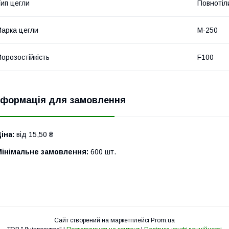
ип цегли
Повнотіл
арка цегли
М-250
орозостійкість
F100
нформація для замовлення
іна:
від 15,50 ₴
Мінімальне замовлення:
600 шт.
Сайт створений на маркетплейсі
Prom.ua