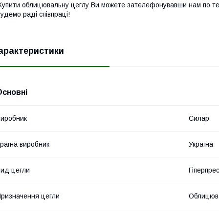
упити облицювальну цеглу Ви можете зателефонувавши нам по те
удемо раді співпраці!
арактеристики
Основні
иробник
Силар
раїна виробник
Україна
ид цегли
Гіперпре
ризначення цегли
Облицюв