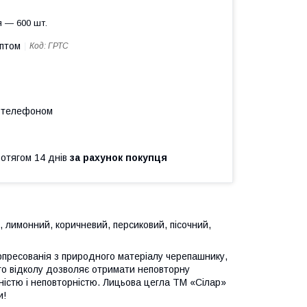
 — 600 шт.
оптом
Код:
ГРТС
а телефоном
ротягом 14 днів
за рахунок покупця
, лимонний, коричневий, персиковий, пісочний,
пресованія з природного матеріалу черепашнику,
го відколу дозволяє отримати неповторну
фністю і неповторністю. Лицьова цегла ТМ «Сілар»
и!