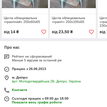
Цегла облицювальна
Цегла облицювальна
Цег
«гранітний» 250х60х65
«граніт» 250х100х65
«гра
230
14
23,50
від
₴
від
₴
від
Про нас
Рейтинг не сформований
Менше 5 відгуків за останній рік
Працює з 26.06.2013
м. Дніпро
вул. Молодогвардійська 2Б, Дніпро, Україна
Контакти
Сьогодні працює з 09:00 до 18:00
Показати весь графік роботи