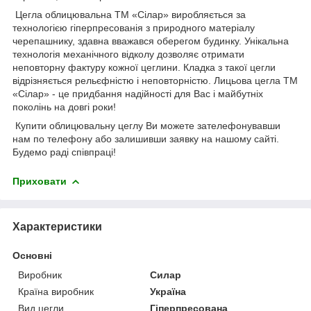
Цегла облицювальна ТМ «Сілар» виробляється за
технологією гіперпресованія з природного матеріалу
черепашнику, здавна вважався оберегом будинку. Унікальна
технологія механічного відколу дозволяє отримати
неповторну фактуру кожної цеглини. Кладка з такої цегли
відрізняється рельєфністю і неповторністю. Лицьова цегла ТМ
«Сілар» - це придбання надійності для Вас і майбутніх
поколінь на довгі роки!
Купити облицювальну цеглу Ви можете зателефонувавши
нам по телефону або залишивши заявку на нашому сайті.
Будемо раді співпраці!
Приховати
Характеристики
Основні
Виробник
Силар
Країна виробник
Україна
Вид цегли
Гіперпресована