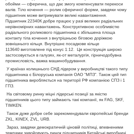
обойми — сферична, що дає змогу компенсувати перекоси
валів. Тіло кочення — ролик сферичної форми, завдяки чому
підшипник може витримувати великі навантаження.
Підшипник 22340К добре працює у разі великих радіальних
нерівномірних навантажень. Конструктивною особливістю
радіального роликового підшипника є збільшена площа
контакту тіла кочення з внутрішньою біговою доріжкою
зовнішнього кільця. Внутрішнє посадкове кільце
113640 виготовлене під конус 1:12. Ця конструкція широко
застосовується в галузях, як-от металургія, гірничодобувна
промисловість, важка машинобудування.
У країнах колишнього СНД лідером у виробництві такого типу
підшипника є Білоруська компанія ОАО "МПЗ". Також цей тип
підшипника виробляється на території РФ компанією СПЗ і 1
ГПЗ.
На світовому ринку міцні лідерські позиції за якістю
підшипників цього типу займають такі компанії, як FAG, SKF,
TIMKEN.
Також дуже добре себе зарекомендували європейські бренди
ZKL, KINEX, ZVL, URB.
Зараз, завдяки демократичній ціновій політиці, впевненими
темпами завойовують ринок підшипників Китайські виробничі