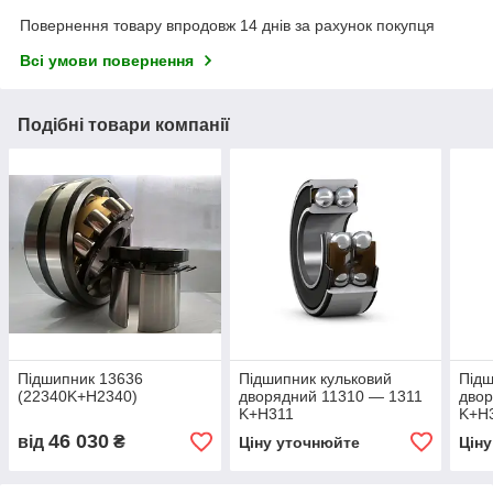
Повернення товару впродовж 14 днів за рахунок покупця
Всі умови повернення
Подібні товари компанії
Підшипник 13636
Підшипник кульковий
Підш
(22340K+H2340)
дворядний 11310 — 1311
двор
K+H311
K+H
46 030
від
₴
Ціну уточнюйте
Цін