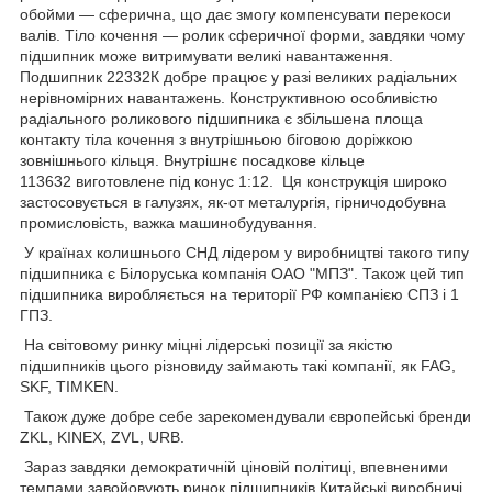
обойми — сферична, що дає змогу компенсувати перекоси
валів. Тіло кочення — ролик сферичної форми, завдяки чому
підшипник може витримувати великі навантаження.
Подшипник 22332К добре працює у разі великих радіальних
нерівномірних навантажень. Конструктивною особливістю
радіального роликового підшипника є збільшена площа
контакту тіла кочення з внутрішньою біговою доріжкою
зовнішнього кільця. Внутрішнє посадкове кільце
113632 виготовлене під конус 1:12. Ця конструкція широко
застосовується в галузях, як-от металургія, гірничодобувна
промисловість, важка машинобудування.
У країнах колишнього СНД лідером у виробництві такого типу
підшипника є Білоруська компанія ОАО "МПЗ". Також цей тип
підшипника виробляється на території РФ компанією СПЗ і 1
ГПЗ.
На світовому ринку міцні лідерські позиції за якістю
підшипників цього різновиду займають такі компанії, як FAG,
SKF, TIMKEN.
Також дуже добре себе зарекомендували європейські бренди
ZKL, KINEX, ZVL, URB.
Зараз завдяки демократичній ціновій політиці, впевненими
темпами завойовують ринок підшипників Китайські виробничі