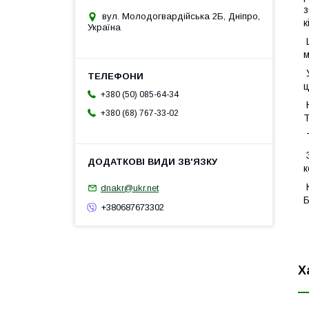
з
вул. Молодогвардійська 2Б, Дніпро,
к
Україна
Ц
м
У
ц
+380 (50) 085-64-34
Н
+380 (68) 767-33-02
Т
З
к
К
dnakr@ukr.net
Б
+380687673302
Х