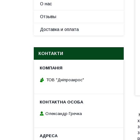
О нас
Отзывы
Доставка и оплата
КОНТАКТИ
ТОВ "Дніпроакрос"
Олександр Гречка
К
х
з
з
р