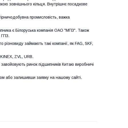
жкою зовнішнього кільця. Внутрішнє посадкове
 гірничодобувна промисловість, важка
пника є Білоруська компанія ОАО "МПЗ". Також
 ГПЗ.
го різновиду займають такі компанії, як FAG, SKF,
KINEX, ZVL, URB.
и завойовують ринок підшипників Китаю виробничі
м або залишивши заявку на нашому сайті.