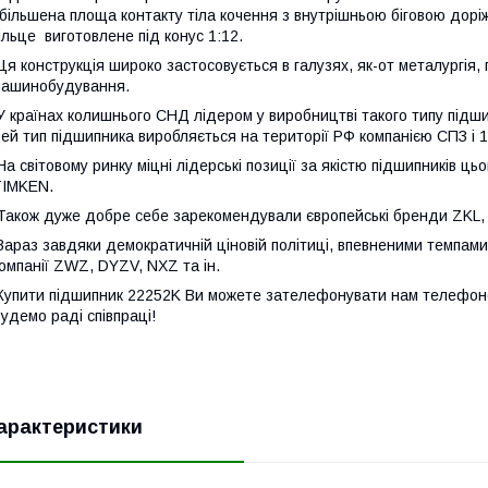
більшена площа контакту тіла кочення з внутрішньою біговою дорі
ільце виготовлене під конус 1:12.
я конструкція широко застосовується в галузях, як-от металургія,
ашинобудування.
 країнах колишнього СНД лідером у виробництві такого типу підши
ей тип підшипника виробляється на території РФ компанією СПЗ і 1
а світовому ринку міцні лідерські позиції за якістю підшипників цьо
TIMKEN.
акож дуже добре себе зарекомендували європейські бренди ZKL, 
араз завдяки демократичній ціновій політиці, впевненими темпам
омпанії ZWZ, DYZV, NXZ та ін.
упити підшипник 22252K Ви можете зателефонувати нам телефоно
удемо раді співпраці!
арактеристики