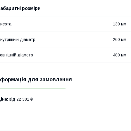
Габаритні розміри
исота
130 мм
нутрішній діаметр
260 мм
овнішній діаметр
480 мм
нформація для замовлення
іна:
від 22 381 ₴