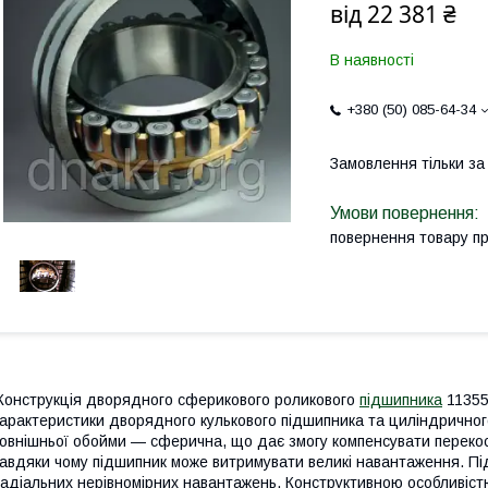
від
22 381 ₴
В наявності
+380 (50) 085-64-34
Замовлення тільки з
повернення товару п
онструкція дворядного сферикового роликового
підшипника
113552
арактеристики дворядного кулькового підшипника та циліндричног
овнішньої обойми — сферична, що дає змогу компенсувати перекос
авдяки чому підшипник може витримувати великі навантаження. Пі
адіальних нерівномірних навантажень. Конструктивною особливіст