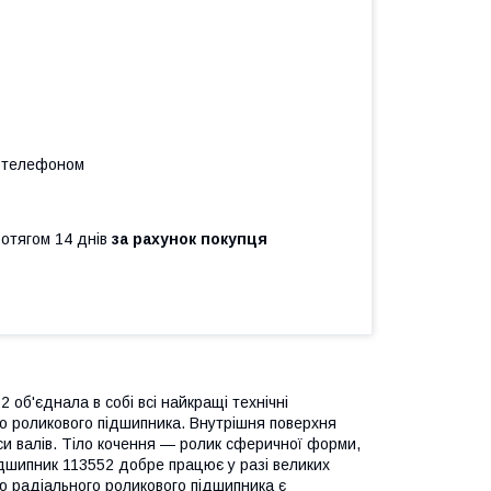
а телефоном
ротягом 14 днів
за рахунок покупця
 об'єднала в собі всі найкращі технічні
о роликового підшипника. Внутрішня поверхня
и валів. Тіло кочення — ролик сферичної форми,
дшипник 113552 добре працює у разі великих
ю радіального роликового підшипника є