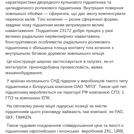
характеристики дворядного кулькового підшипника та
циліндричного роликового підшипника. Внутрішня поверхня
зовнішньої обойми — сферична, що дає змогу компенсувати
перекоси валів. Тіло кочення — ролик сферичної форми,
завдяки чому підшипник може витримувати великі
навантаження. Подшипник 23172 добре працює у разі
великих радіальних нерівномірних навантажень.
Конструктивною особливістю радіального роликового
підшипника є збільшена площа контакту тіла кочення з
внутрішньою біговою доріжкою зовнішнього кільця.
Ця конструкція широко застосовується в галузях, як-от
металургія, гірничодобувна промисловість, важка
машинобудування.
У країнах колишнього СНД лідером у виробництві такого типу
підшипника є Білоруська компанія ОАО "МПЗ". Також цей тип
підшипника виробляється на території РФ компанією СПЗ, 1
ГПЗ та компанією ЕПК.
На світовому ринку міцні лідерські позиції за якістю
підшипників цього різновиду займають такі компанії, як FAG,
SKF, TIMKEN.
Також чудовим поєднанням співвідношення ціни та якості є
підшипники європейських і японських виробників ZKL, URB,