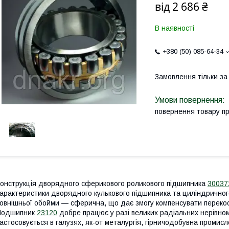
від
2 686 ₴
В наявності
+380 (50) 085-64-34
Замовлення тільки з
повернення товару п
онструкція дворядного сферикового роликового підшипника
30037
арактеристики дворядного кулькового підшипника та циліндричног
овнішньої обойми — сферична, що дає змогу компенсувати перекос
Подшипник
23120
добре працює у разі великих радіальних нерівно
астосовується в галузях, як-от металургія, гірничодобувна промис