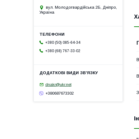
вул. Молодогвардійська 2Б, Дніпро,
Україна
Х
+380 (50) 085-64-34
+380 (68) 767-33-02
В
В
dnakr@ukr.net
З
+380687673302
І