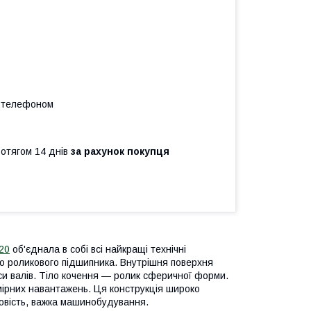
а телефоном
ротягом 14 днів
за рахунок покупця
20
об'єднала в собі всі найкращі технічні
о роликового підшипника. Внутрішня поверхня
и валів. Тіло кочення — ролик сферичної форми.
мірних навантажень. Ця конструкція широко
ловість, важка машинобудування.