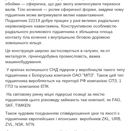
обойми — сферична, що дає змогу компенсувати перекоси
валів. Тіло кочення — ролик сферичної форми, завдяки чому
підшипник може витримувати великі навантаження.
Подшипник 22219 добре працює у разі великих радіальних
нерівномірних навантажень. Конструктивною особливістю
радіального роликового підшипника є збільшена площа
контакту тіла кочення з внутрішньою біговою доріжкою
зовнішнього кільця.
Ця конструкція широко застосовується в галузях, як-от
металургія, гірничодобувна промисловість, важка
машинобудування.
У країнах колишнього СНД лідером у виробництві такого типу
підшипника є Білоруська компанія ОАО "МПЗ". Також цей тип
підшипника виробляється на території РФ компанією СПЗ, 1
ГПЗ та компанією ЕПК.
На світовому ринку міцні лідерські позиції за якістю
підшипників цього різновиду займають такі компанії, як FAG,
SKF, TIMKEN.
Також чудовим поєднанням співвідношення ціни та якості є
підшипники європейських і японських виробників ZKL, URB,
ZVL, NSK, NTN.