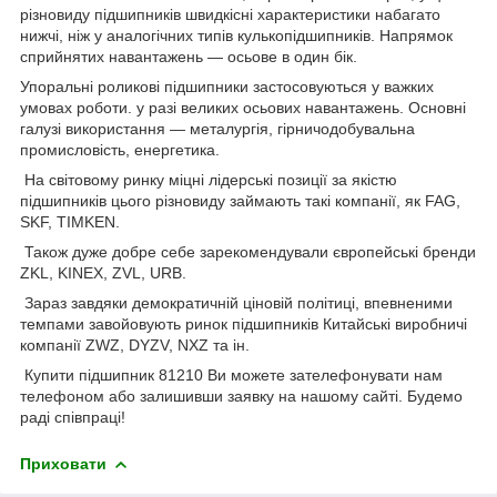
різновиду підшипників швидкісні характеристики набагато
нижчі, ніж у аналогічних типів кулькопідшипників. Напрямок
сприйнятих навантажень — осьове в один бік.
Упоральні роликові підшипники застосовуються у важких
умовах роботи. у разі великих осьових навантажень. Основні
галузі використання — металургія, гірничодобувальна
промисловість, енергетика.
На світовому ринку міцні лідерські позиції за якістю
підшипників цього різновиду займають такі компанії, як FAG,
SKF, TIMKEN.
Також дуже добре себе зарекомендували європейські бренди
ZKL, KINEX, ZVL, URB.
Зараз завдяки демократичній ціновій політиці, впевненими
темпами завойовують ринок підшипників Китайські виробничі
компанії ZWZ, DYZV, NXZ та ін.
Купити підшипник 81210 Ви можете зателефонувати нам
телефоном або залишивши заявку на нашому сайті. Будемо
раді співпраці!
Приховати