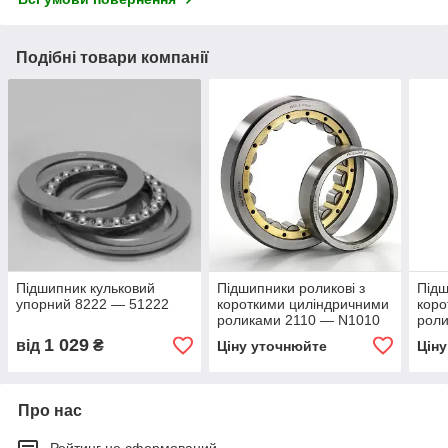
Подібні товари компанії
Підшипник кульковий
Підшипники роликові з
Підш
упорний 8222 — 51222
короткими циліндричними
коро
роликами 2110 — N1010
роли
1 029
від
₴
Ціну уточнюйте
Цін
Про нас