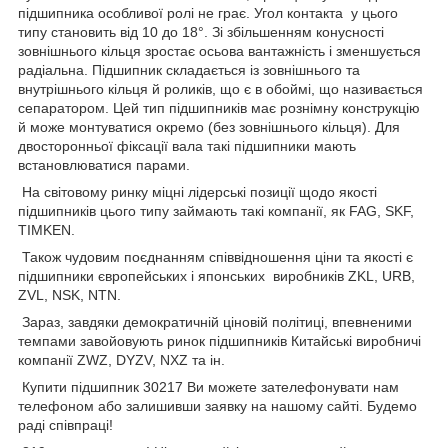
підшипника особливої ролі не грає. Угол контакта у цього
типу становить від 10 до 18°. Зі збільшенням конусності
зовнішнього кільця зростає осьова вантажність і зменшується
радіальна. Підшипник складається із зовнішнього та
внутрішнього кільця й роликів, що є в обоймі, що називається
сепаратором. Цей тип підшипників має рознімну конструкцію
й може монтуватися окремо (без зовнішнього кільця). Для
двосторонньої фіксації вала такі підшипники мають
встановлюватися парами.
На світовому ринку міцні лідерські позиції щодо якості
підшипників цього типу займають такі компанії, як FAG, SKF,
TIMKEN.
Також чудовим поєднанням співвідношення ціни та якості є
підшипники європейських і японських виробників ZKL, URB,
ZVL, NSK, NTN.
Зараз, завдяки демократичній ціновій політиці, впевненими
темпами завойовують ринок підшипників Китайські виробничі
компанії ZWZ, DYZV, NXZ та ін.
Купити підшипник 30217 Ви можете зателефонувати нам
телефоном або залишивши заявку на нашому сайті. Будемо
раді співпраці!