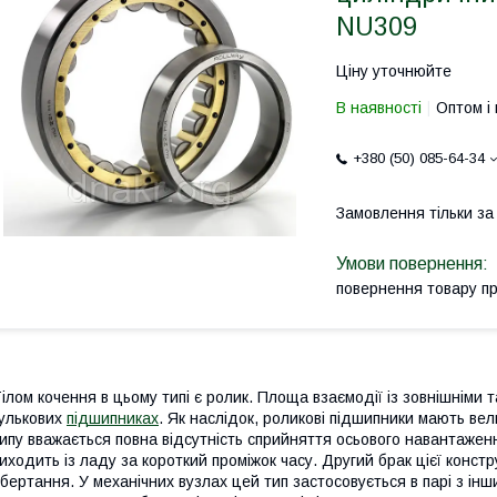
NU309
Ціну уточнюйте
В наявності
Оптом і 
+380 (50) 085-64-34
Замовлення тільки з
повернення товару п
ілом кочення в цьому типі є ролик. Площа взаємодії із зовнішніми 
улькових
підшипниках
. Як наслідок, роликові підшипники мають в
ипу вважається повна відсутність сприйняття осьового навантаженн
иходить із ладу за короткий проміжок часу. Другий брак цієї конст
бертання. У механічних вузлах цей тип застосовується в парі з ін