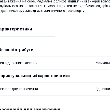
авантаження на себе. Радіальні роликові підшипники використову
адіального навантаження. В Україні цей тип не виробляється, крім
ідшипниковому заводі для залізничного транспорту.
арактеристики
Основні атрибути
ип підшипника кочення
Роликови
Користувальницькі характеристики
іжнародне позначення
підшипни
нформація для замовлення