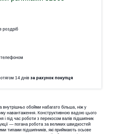
в роздріб
а телефоном
ротягом 14 днів
за рахунок покупця
та внутрішньо обойми набагато більша, ніж у
елику навантаження. Конструктивною вадою цього
я і під час роботи з перекосом валів підшипник
рукції — погана робота за великих швидкостей
шими типами підшипників, які приймають осьове