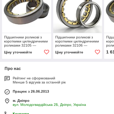
Підшипники роликові з
Підшипники роликові з
Підш
короткими циліндричними
короткими циліндричними
коро
роликами 32105 —
роликами 32106 —
рол
NU1005
NU1006
NU1
1 6
Ціну уточнюйте
Ціну уточнюйте
Про нас
Рейтинг не сформований
Менше 5 відгуків за останній рік
Працює з 26.06.2013
м. Дніпро
вул. Молодогвардійська 2Б, Дніпро, Україна
Контакти