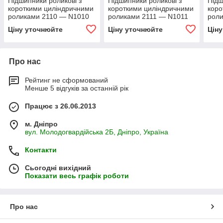
Підшипники роликові з
Підшипники роликові з
Підш
короткими циліндричними
короткими циліндричними
коро
роликами 2110 — N1010
роликами 2111 — N1011
рол
Ціну уточнюйте
Ціну уточнюйте
Цін
Про нас
Рейтинг не сформований
Менше 5 відгуків за останній рік
Працює з 26.06.2013
м. Дніпро
вул. Молодогвардійська 2Б, Дніпро, Україна
Контакти
Сьогодні вихідний
Показати весь графік роботи
Про нас