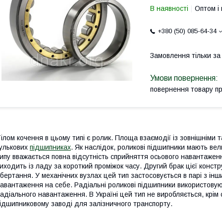
В наявності
Оптом і 
+380 (50) 085-64-34
Замовлення тільки з
повернення товару п
ілом кочення в цьому типі є ролик. Площа взаємодії із зовнішніми 
улькових
підшипниках
. Як наслідок, роликові підшипники мають в
ипу вважається повна відсутність сприйняття осьового навантаженн
иходить із ладу за короткий проміжок часу. Другий брак цієї конст
бертання. У механічних вузлах цей тип застосовується в парі з ін
авантаження на себе. Радіальні роликові підшипники використову
адіального навантаження. В Україні цей тип не виробляється, крім
ідшипниковому заводі для залізничного транспорту.