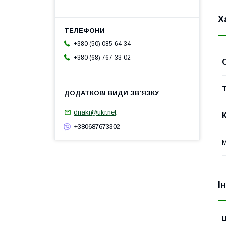
Х
+380 (50) 085-64-34
+380 (68) 767-33-02
Т
dnakr@ukr.net
+380687673302
М
І
Ц