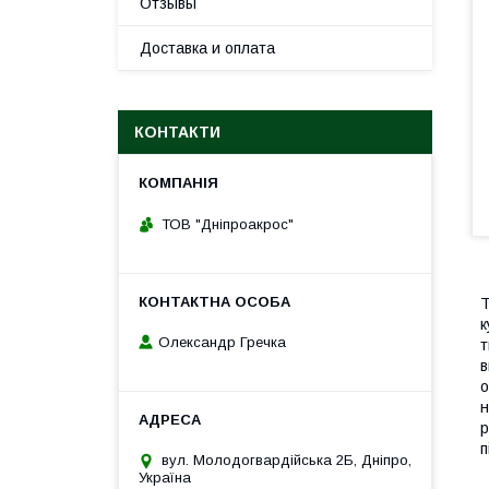
Отзывы
Доставка и оплата
КОНТАКТИ
ТОВ "Дніпроакрос"
Т
к
Олександр Гречка
т
в
о
н
р
п
вул. Молодогвардійська 2Б, Дніпро,
Україна