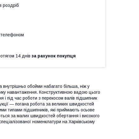
в роздріб
а телефоном
ротягом 14 днів
за рахунок покупця
та внутрішньо обойми набагато більша, ніж у
елику навантаження. Конструктивною вадою цього
я і під час роботи з перекосом валів підшипник
рукції — погана робота за великих швидкостей
шими типами підшипників, які приймають осьове
ються за малих швидкостей обертання і високого
 спеціалізованої номенклатури на Харківському