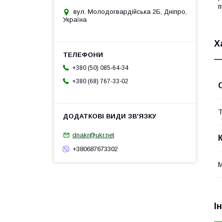
п
вул. Молодогвардійська 2Б, Дніпро,
Україна
Х
+380 (50) 085-64-34
+380 (68) 767-33-02
Т
dnakr@ukr.net
+380687673302
М
І