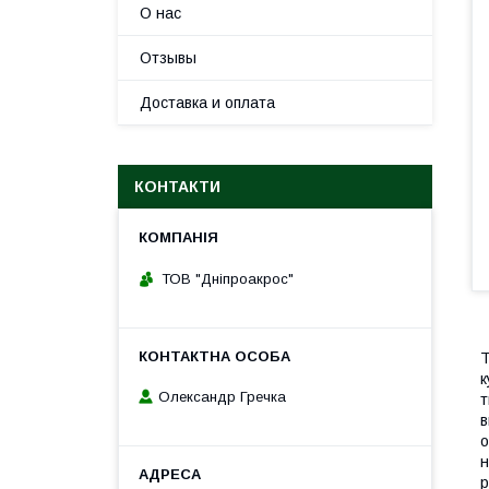
О нас
Отзывы
Доставка и оплата
КОНТАКТИ
ТОВ "Дніпроакрос"
Т
к
Олександр Гречка
т
в
о
н
р