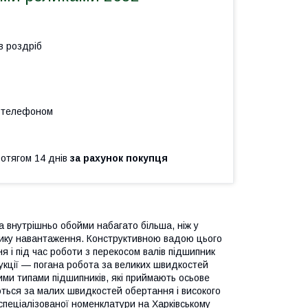
в роздріб
а телефоном
ротягом 14 днів
за рахунок покупця
та внутрішньо обойми набагато більша, ніж у
елику навантаження. Конструктивною вадою цього
я і під час роботи з перекосом валів підшипник
рукції — погана робота за великих швидкостей
шими типами підшипників, які приймають осьове
ються за малих швидкостей обертання і високого
 спеціалізованої номенклатури на Харківському