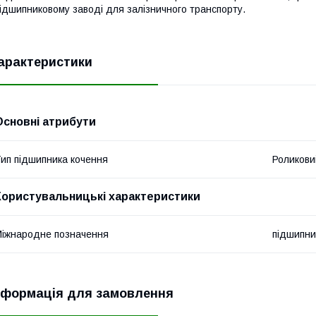
ідшипниковому заводі для залізничного транспорту.
арактеристики
Основні атрибути
ип підшипника кочення
Роликови
Користувальницькі характеристики
іжнародне позначення
підшипни
нформація для замовлення