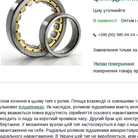
Ціну уточнюйте
В наявності
Оптом і 
+380 (50) 085-64-34
Замовлення тільки з
повернення товару п
ілом кочення в цьому типі є ролик. Площа взаємодії із зовнішніми 
улькових
підшипниках
. Як наслідок, роликові підшипники мають в
ипу вважається повна відсутність сприйняття осьового навантаженн
иходить із ладу за короткий проміжок часу. Другий брак цієї конст
бертання. У механічних вузлах цей тип застосовується в парі з ін
авантаження на себе. Радіальні роликові підшипники використову
адіального навантаження. В Україні цей тип не виробляється, крім