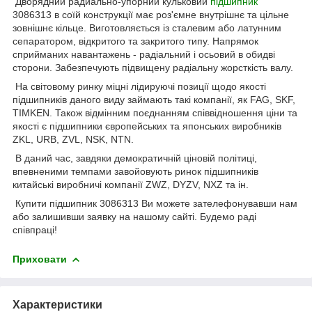
Дворядний радиально-упорний кульковий
підшипник
3086313 в соїй конструкції має роз'ємне внутрішнє та цільне
зовнішнє кільце. Виготовляється із сталевим або латунним
сепаратором, відкритого та закритого типу. Напрямок
сприйманих навантажень - радіальний і осьовий в обидві
сторони. Забезпечують підвищену радіальну жорсткість валу.
На світовому ринку міцні лідируючі позиції щодо якості
підшипників даного виду займають такі компанії, як FAG, SKF,
TIMKEN. Також відмінним поєднанням співвідношення ціни та
якості є підшипники європейських та японських виробників
ZKL, URB, ZVL, NSK, NTN.
В даний час, завдяки демократичній ціновій політиці,
впевненими темпами завойовують ринок підшипників
китайські виробничі компанії ZWZ, DYZV, NXZ та ін.
Купити підшипник 3086313 Ви можете зателефонувавши нам
або залишивши заявку на нашому сайті. Будемо раді
співпраці!
Приховати
Характеристики