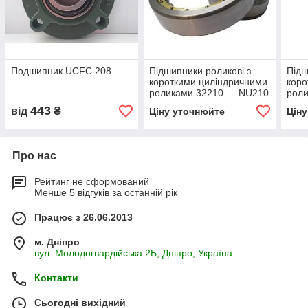
Подшипник UCFC 208
Підшипники роликові з
Підш
короткими циліндричними
коро
роликами 32210 — NU210
рол
443
від
₴
Ціну уточнюйте
Цін
Про нас
Рейтинг не сформований
Менше 5 відгуків за останній рік
Працює з 26.06.2013
м. Дніпро
вул. Молодогвардійська 2Б, Дніпро, Україна
Контакти
Сьогодні вихідний