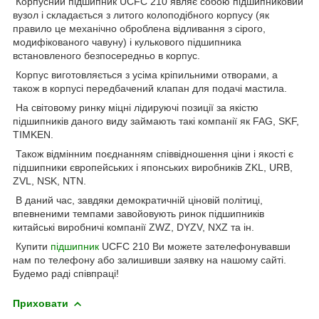
Корпусний підшипник UCFC 210 являє собою підшипниковий
вузол і складається з литого колоподібного корпусу (як
правило це механічно оброблена відливання з сірого,
модифікованого чавуну) і кулькового підшипника
встановленого безпосередньо в корпус.
Корпус виготовляється з усіма кріпильними отворами, а
також в корпусі передбачений клапан для подачі мастила.
На світовому ринку міцні лідируючі позиції за якістю
підшипників даного виду займають такі компанії як FAG, SKF,
TIMKEN.
Також відмінним поєднанням співвідношення ціни і якості є
підшипники європейських і японських виробників ZKL, URB,
ZVL, NSK, NTN.
В даний час, завдяки демократичній ціновій політиці,
впевненими темпами завойовують ринок підшипників
китайські виробничі компанії ZWZ, DYZV, NXZ та ін.
Купити
підшипник
UCFC 210 Ви можете зателефонувавши
нам по телефону або залишивши заявку на нашому сайті.
Будемо раді співпраці!
Приховати