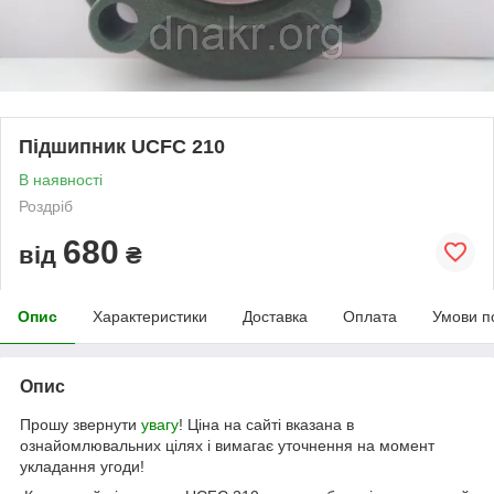
Підшипник UCFC 210
В наявності
Роздріб
680
від
₴
Опис
Характеристики
Доставка
Оплата
Умови п
Опис
Прошу звернути
увагу
! Ціна на сайті вказана в
ознайомлювальних цілях і вимагає уточнення на момент
укладання угоди!