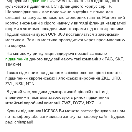
Корпусний
підшипник
UCF308 складається з однорядного
кулькового підшипника UC і фланцевого корпус серії F.
Шарикопідшипник має подовжене внутрішнє кільце для
фіксації на валу за допомогою стопорних гвинтів. Монолітний
корпус виконаний з сірого чавуну у вигляді фланця квадратної
форми з чотирма посадочними отворами під шестигранники.
Підшипниковий вузол UCF 308 поставляється з заводський
мастилом. Заміна мастила проводиться через прес-маслянку
на корпусі.
На світовому ринку міцні лідируючі позиції за якістю
підшипників
даного виду займають такі компанії як FAG, SKF,
TIMKEN.
Також відмінним поєднанням співвідношення ціни і якості є
підшипники європейських і японських виробників ZKL, URB,
ZVL, NSK, NTN.
В даний час, завдяки демократичній ціновій політиці,
впевненими темпами завойовують ринок підшипників
китайські виробничі компанії ZWZ, DYZV, NXZ і ін.
Купити підшипник UCF308 Ви можете зателефонувавши нам
по телефону або залишивши заявку на нашому сайті. Будемо
раді співпраці!