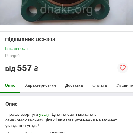
Підшипник UCF308
В наявності
Роздріб
557
від
₴
Опис
Характеристики
Доставка
Оплата
Умови п
Опис
Прошу звернути
увагу
! Ціна на сайті вказана в
ознайомлювальних цілях і вимагає уточнення на момент
укладання угоди!