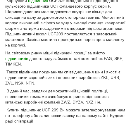
Корпусний
підшипник
UCF209 складається з однорядного
кулькового підшипника UC і фланцевого корпус серії F.
Шарикопідшипник має подовжене внутрішнє кільце для
фіксації на валу за допомогою стопорних гвинтів. Монолітний
корпус виконаний з сірого чавуну у вигляді фланця квадратної
форми з чотирма посадочними отворами під шестигранники.
Підшипниковий вузол UCF209 поставляється з заводський
мастилом. Заміна мастила проводиться через прес-маслянку
на корпусі.
На світовому ринку міцні лідируючі позиції за якістю
підшипників
даного виду займають такі компанії як FAG, SKF,
TIMKEN.
Також відмінним поєднанням співвідношення ціни і якості є
підшипники європейських і японських виробників ZKL, URB,
ZVL, NSK, NTN.
В даний час, завдяки демократичній ціновій політиці,
впевненими темпами завойовують ринок підшипників
китайські виробничі компанії ZWZ, DYZV, NXZ і ін.
Купити підшипник UCF 209 Ви можете зателефонувавши нам
по телефону або залишивши заявку на нашому сайті. Будемо
раді співпраці!