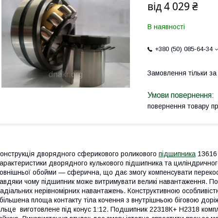
від
4 029 ₴
В наявності
+380 (50) 085-64-34
Замовлення тільки з
повернення товару п
онструкція дворядного сферикового роликового
підшипника
13616 
арактеристики дворядного кулькового підшипника та циліндричног
овнішньої обойми — сферична, що дає змогу компенсувати перекос
авдяки чому підшипник може витримувати великі навантаження. П
адіальних нерівномірних навантажень. Конструктивною особливіст
більшена площа контакту тіла кочення з внутрішньою біговою дорі
ільце виготовлене під конус 1:12. Подшипник 22318К+ H2318 ком