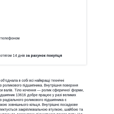
а телефоном
ротягом 14 днів
за рахунок покупця
об'єднала в собі всі найкращі технічні
о роликового підшипника. Внутрішня поверхня
и валів. Тіло кочення — ролик сферичної форми,
одшипник 13616 добре працює у разі великих
ю радіального роликового підшипника є
жкою зовнішнього кільця. Внутрішнє посадкове
плектується закріплювальною втулкою, шайбою та