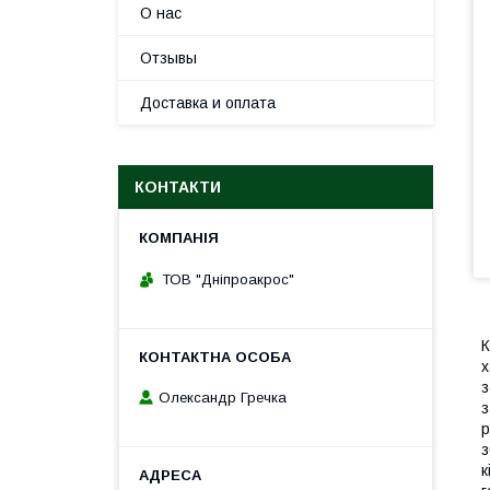
О нас
Отзывы
Доставка и оплата
КОНТАКТИ
ТОВ "Дніпроакрос"
К
х
з
Олександр Гречка
з
р
з
к