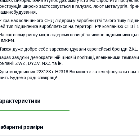
айкою. Використання втулок дає змогу істотно спростити процес м
онструкція широко застосовується в галузях, як-от металургія, гір
ашинобудування.
 країнах колишнього СНД лідером у виробництві такого типу підши
ей тип підшипника виробляється на території РФ компанією СПЗ і 1
а світовому ринку міцні лідерські позиції за якістю підшипників цьо
TIMKEN.
акож дуже добре себе зарекомендували європейські бренди ZKL, 
араз завдяки демократичній ціновій політиці, впевненими темпам
омпанії ZWZ, DYZV, NXZ та ін.
упити підшипник 22318К+ H2318 Ви можете зателефонувати нам 
айті. Будемо раді співпраці!
арактеристики
Габаритні розміри