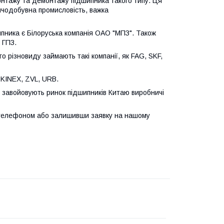
онтажу та демонтажу підшипника такого типу. Ця
ничодобувна промисловість, важка
пника є Білоруська компанія ОАО "МПЗ". Також
 ГПЗ.
го різновиду займають такі компанії, як FAG, SKF,
KINEX, ZVL, URB.
и завойовують ринок підшипників Китаю виробничі
телефоном або залишивши заявку на нашому