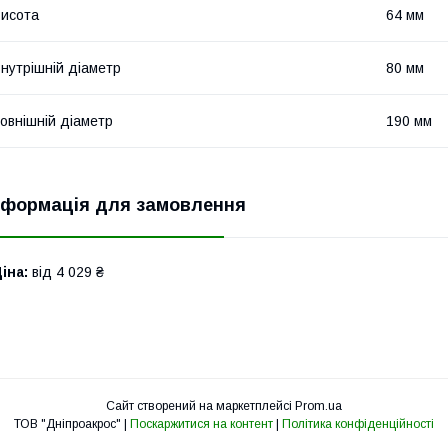
исота
64 мм
нутрішній діаметр
80 мм
овнішній діаметр
190 мм
нформація для замовлення
іна:
від 4 029 ₴
Сайт створений на маркетплейсі
Prom.ua
ТОВ "Дніпроакрос" |
Поскаржитися на контент
|
Політика конфіденційності