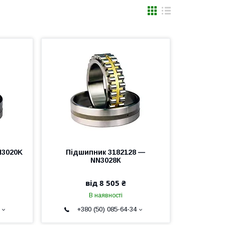
N3020K
Підшипник 3182128 —
NN3028К
від 8 505 ₴
В наявності
+380 (50) 085-64-34